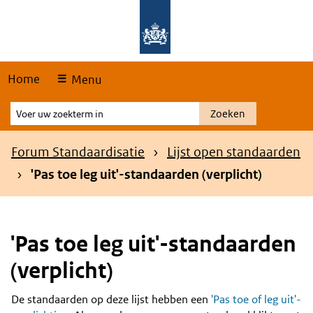
Skip
Overslaan en naar de hoofdnavigatie gaan
Overslaan en naar de inhoud gaan
links
Home
Menu
Voer
Zoeken
uw
zoekterm
Kruimelpad
Forum Standaardisatie
Lijst open standaarden
in
'Pas toe leg uit'-standaarden (verplicht)
'Pas toe leg uit'-standaarden
(verplicht)
De standaarden op deze lijst hebben een
'Pas toe of leg uit'-