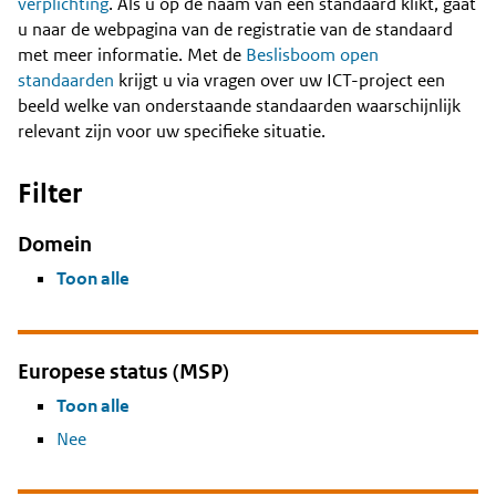
Content
verplichting
. Als u op de naam van een standaard klikt, gaat
u naar de webpagina van de registratie van de standaard
met meer informatie. Met de
Beslisboom open
standaarden
krijgt u via vragen over uw ICT-project een
beeld welke van onderstaande standaarden waarschijnlijk
relevant zijn voor uw specifieke situatie.
Filter
Domein
Toon alle
Europese status (MSP)
Toon alle
Nee