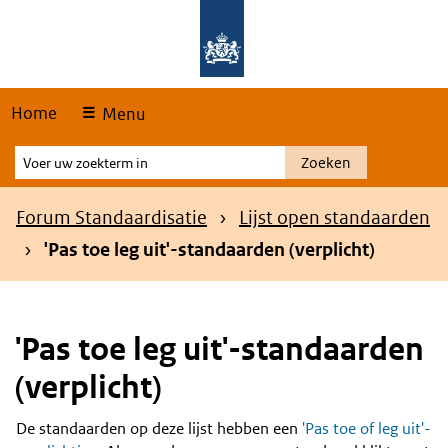
Skip
Overslaan en naar de hoofdnavigatie gaan
Overslaan en naar de inhoud gaan
links
Home
Menu
Voer
Zoeken
uw
zoekterm
Kruimelpad
Forum Standaardisatie
Lijst open standaarden
in
'Pas toe leg uit'-standaarden (verplicht)
'Pas toe leg uit'-standaarden
(verplicht)
De standaarden op deze lijst hebben een
'Pas toe of leg uit'-