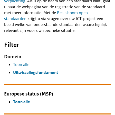
Content
verplichting
. Als u op de naam van een standaard klikt, gaat
u naar de webpagina van de registratie van de standaard
met meer informatie. Met de
Beslisboom open
standaarden
krijgt u via vragen over uw ICT-project een
beeld welke van onderstaande standaarden waarschijnlijk
relevant zijn voor uw specifieke situatie.
Filter
Domein
Toon alle
Uitwisselingsfundament
Europese status (MSP)
Toon alle