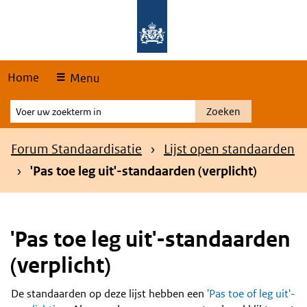
Skip
Overslaan en naar de hoofdnavigatie gaan
Overslaan en naar de inhoud gaan
links
Home
Menu
Voer
Zoeken
uw
zoekterm
Kruimelpad
Forum Standaardisatie
Lijst open standaarden
in
'Pas toe leg uit'-standaarden (verplicht)
'Pas toe leg uit'-standaarden
(verplicht)
De standaarden op deze lijst hebben een
'Pas toe of leg uit'-