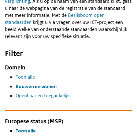
Content
verplichting
. Als u op de naam van een standaard klikt, gaat
u naar de webpagina van de registratie van de standaard
met meer informatie. Met de
Beslisboom open
standaarden
krijgt u via vragen over uw ICT-project een
beeld welke van onderstaande standaarden waarschijnlijk
relevant zijn voor uw specifieke situatie.
Filter
Domein
Toon alle
Bouwen en wonen
Openbaar en toegankelijk
Europese status (MSP)
Toon alle