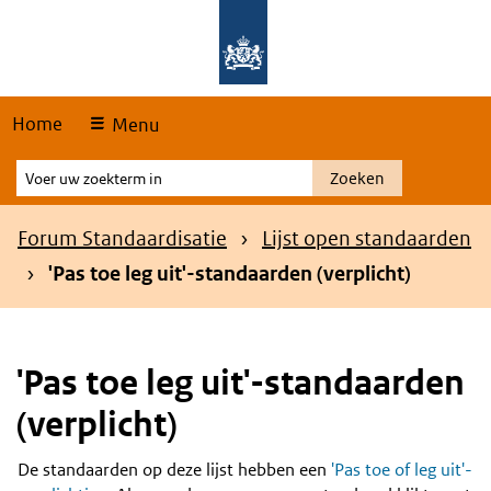
Skip
Overslaan en naar de hoofdnavigatie gaan
Overslaan en naar de inhoud gaan
links
Home
Menu
Voer
Zoeken
uw
zoekterm
Kruimelpad
Forum Standaardisatie
Lijst open standaarden
in
'Pas toe leg uit'-standaarden (verplicht)
'Pas toe leg uit'-standaarden
(verplicht)
De standaarden op deze lijst hebben een
'Pas toe of leg uit'-