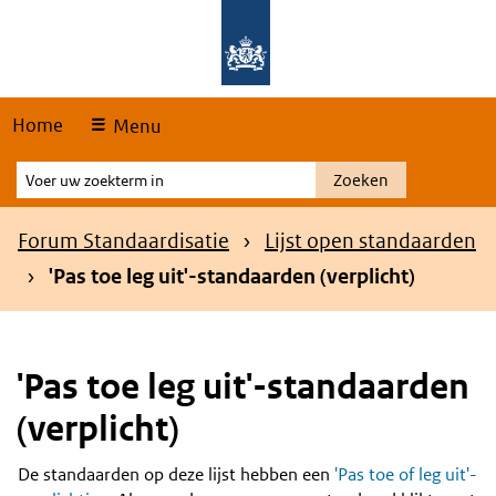
Skip
Overslaan en naar de hoofdnavigatie gaan
Overslaan en naar de inhoud gaan
links
Home
Menu
Voer
Zoeken
uw
zoekterm
Kruimelpad
Forum Standaardisatie
Lijst open standaarden
in
'Pas toe leg uit'-standaarden (verplicht)
'Pas toe leg uit'-standaarden
(verplicht)
De standaarden op deze lijst hebben een
'Pas toe of leg uit'-