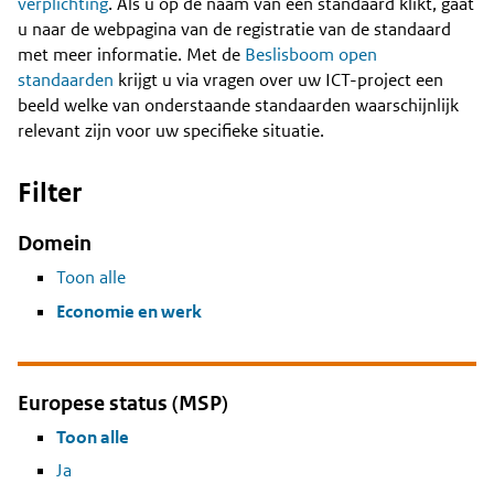
Content
verplichting
. Als u op de naam van een standaard klikt, gaat
u naar de webpagina van de registratie van de standaard
met meer informatie. Met de
Beslisboom open
standaarden
krijgt u via vragen over uw ICT-project een
beeld welke van onderstaande standaarden waarschijnlijk
relevant zijn voor uw specifieke situatie.
Filter
Domein
Toon alle
Economie en werk
Europese status (MSP)
Toon alle
Ja