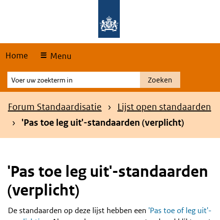
Skip
Overslaan en naar de hoofdnavigatie gaan
Overslaan en naar de inhoud gaan
links
Home
Menu
Voer
Zoeken
uw
zoekterm
Kruimelpad
Forum Standaardisatie
Lijst open standaarden
in
'Pas toe leg uit'-standaarden (verplicht)
'Pas toe leg uit'-standaarden
(verplicht)
De standaarden op deze lijst hebben een
'Pas toe of leg uit'-