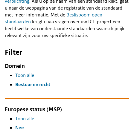
Content
verplichting
. Als u op de naam van een standaard klikt, gaat
u naar de webpagina van de registratie van de standaard
met meer informatie. Met de
Beslisboom open
standaarden
krijgt u via vragen over uw ICT-project een
beeld welke van onderstaande standaarden waarschijnlijk
relevant zijn voor uw specifieke situatie.
Filter
Domein
Toon alle
Bestuur en recht
Europese status (MSP)
Toon alle
Nee