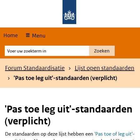
Skip
Overslaan en naar de hoofdnavigatie gaan
Overslaan en naar de inhoud gaan
links
Home
Menu
Voer
Zoeken
uw
zoekterm
Kruimelpad
Forum Standaardisatie
Lijst open standaarden
in
'Pas toe leg uit'-standaarden (verplicht)
'Pas toe leg uit'-standaarden
(verplicht)
De standaarden op deze lijst hebben een
'Pas toe of leg uit'-