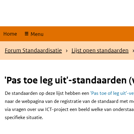
Skip
links
Home
Menu
Kruimelpad
Forum Standaardisatie
Lijst open standaarden
'Pas toe leg uit'-standaarden (
De standaarden op deze lijst hebben een
'Pas toe of leg uit'-v
Content
naar de webpagina van de registratie van de standaard met m
via vragen over uw ICT-project een beeld welke van onderstaa
specifieke situatie.