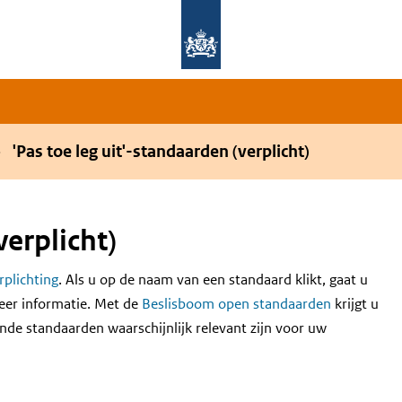
Overslaan en naar de hoofdnavigatie gaan
Overslaan en naar de inhoud gaan
'Pas toe leg uit'-standaarden (verplicht)
verplicht)
erplichting
. Als u op de naam van een standaard klikt, gaat u
eer informatie. Met de
Beslisboom open standaarden
krijgt u
nde standaarden waarschijnlijk relevant zijn voor uw