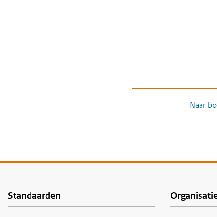
Naar bo
Standaarden
Organisati
Voet