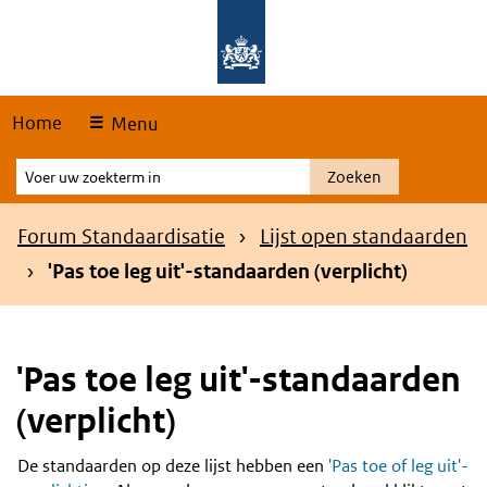
Skip
Overslaan en naar de hoofdnavigatie gaan
Overslaan en naar de inhoud gaan
links
Home
Menu
Voer
Zoeken
uw
zoekterm
Kruimelpad
Forum Standaardisatie
Lijst open standaarden
in
'Pas toe leg uit'-standaarden (verplicht)
'Pas toe leg uit'-standaarden
(verplicht)
De standaarden op deze lijst hebben een
'Pas toe of leg uit'-