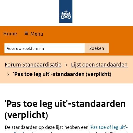
Skip
Overslaan en naar de hoofdnavigatie gaan
Overslaan en naar de inhoud gaan
links
Home
Menu
Voer
Zoeken
uw
zoekterm
Kruimelpad
Forum Standaardisatie
Lijst open standaarden
in
'Pas toe leg uit'-standaarden (verplicht)
'Pas toe leg uit'-standaarden
(verplicht)
De standaarden op deze lijst hebben een
'Pas toe of leg uit'-