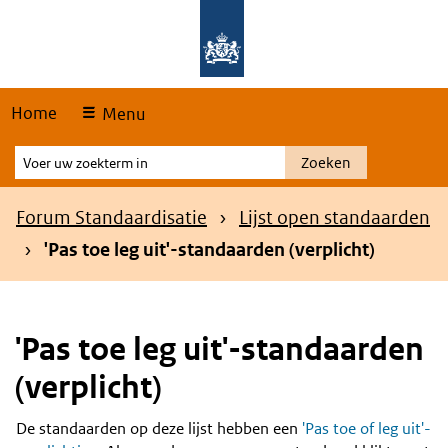
Skip
Overslaan en naar de hoofdnavigatie gaan
Overslaan en naar de inhoud gaan
links
Home
Menu
Voer
Zoeken
uw
zoekterm
Kruimelpad
Forum Standaardisatie
Lijst open standaarden
in
'Pas toe leg uit'-standaarden (verplicht)
'Pas toe leg uit'-standaarden
(verplicht)
De standaarden op deze lijst hebben een
'Pas toe of leg uit'-