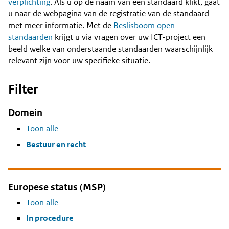
Content
verplichting
. Als u op de naam van een standaard klikt, gaat
u naar de webpagina van de registratie van de standaard
met meer informatie. Met de
Beslisboom open
standaarden
krijgt u via vragen over uw ICT-project een
beeld welke van onderstaande standaarden waarschijnlijk
relevant zijn voor uw specifieke situatie.
Filter
Domein
Toon alle
Bestuur en recht
Europese status (MSP)
Toon alle
In procedure