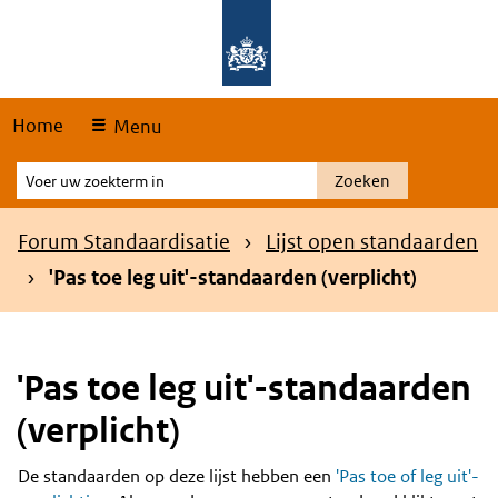
Skip
Overslaan en naar de hoofdnavigatie gaan
Overslaan en naar de inhoud gaan
links
Home
Menu
Voer
Zoeken
uw
zoekterm
Kruimelpad
Forum Standaardisatie
Lijst open standaarden
in
'Pas toe leg uit'-standaarden (verplicht)
'Pas toe leg uit'-standaarden
(verplicht)
De standaarden op deze lijst hebben een
'Pas toe of leg uit'-