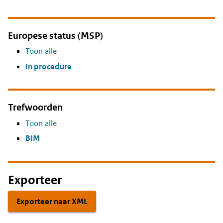
Europese status (MSP)
Toon alle
In procedure
Trefwoorden
Toon alle
BIM
Exporteer
Exporteer naar XML