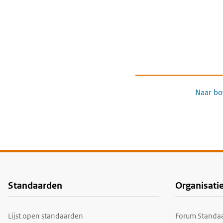
Naar bo
Standaarden
Organisati
Voet
Lijst open standaarden
Forum Standaa