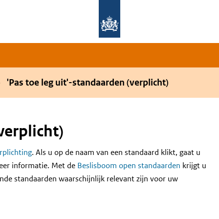
Overslaan en naar de hoofdnavigatie gaan
Overslaan en naar de inhoud gaan
'Pas toe leg uit'-standaarden (verplicht)
verplicht)
erplichting
. Als u op de naam van een standaard klikt, gaat u
eer informatie. Met de
Beslisboom open standaarden
krijgt u
nde standaarden waarschijnlijk relevant zijn voor uw