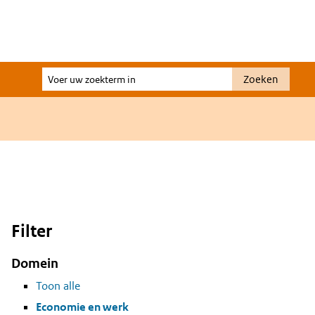
Voer
Zoeken
uw
zoekterm
in
Filter
Domein
Toon alle
Economie en werk