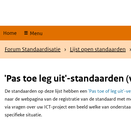
Skip
links
Home
Menu
Kruimelpad
Forum Standaardisatie
Lijst open standaarden
'Pas toe leg uit'-standaarden (
De standaarden op deze lijst hebben een
'Pas toe of leg uit'-v
Content
naar de webpagina van de registratie van de standaard met m
via vragen over uw ICT-project een beeld welke van onderstaa
specifieke situatie.