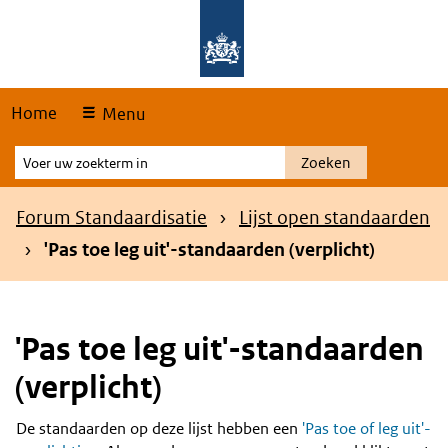
Skip
Overslaan en naar de hoofdnavigatie gaan
Overslaan en naar de inhoud gaan
links
Home
Menu
Voer
Zoeken
uw
zoekterm
Kruimelpad
Forum Standaardisatie
Lijst open standaarden
in
'Pas toe leg uit'-standaarden (verplicht)
'Pas toe leg uit'-standaarden
(verplicht)
De standaarden op deze lijst hebben een
'Pas toe of leg uit'-