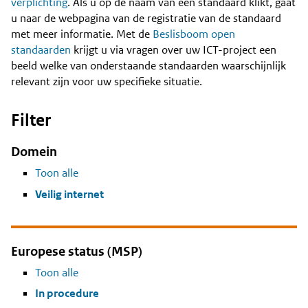
Content
verplichting
. Als u op de naam van een standaard klikt, gaat
u naar de webpagina van de registratie van de standaard
met meer informatie. Met de
Beslisboom open
standaarden
krijgt u via vragen over uw ICT-project een
beeld welke van onderstaande standaarden waarschijnlijk
relevant zijn voor uw specifieke situatie.
Filter
Domein
Toon alle
Veilig internet
Europese status (MSP)
Toon alle
In procedure