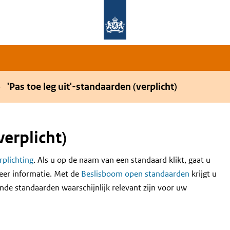
Overslaan en naar de hoofdnavigatie gaan
Overslaan en naar de inhoud gaan
'Pas toe leg uit'-standaarden (verplicht)
verplicht)
erplichting
. Als u op de naam van een standaard klikt, gaat u
eer informatie. Met de
Beslisboom open standaarden
krijgt u
nde standaarden waarschijnlijk relevant zijn voor uw