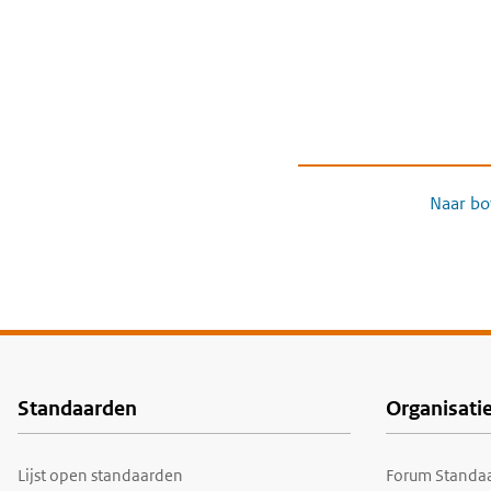
Naar bo
Standaarden
Organisati
Voet
Lijst open standaarden
Forum Standaa