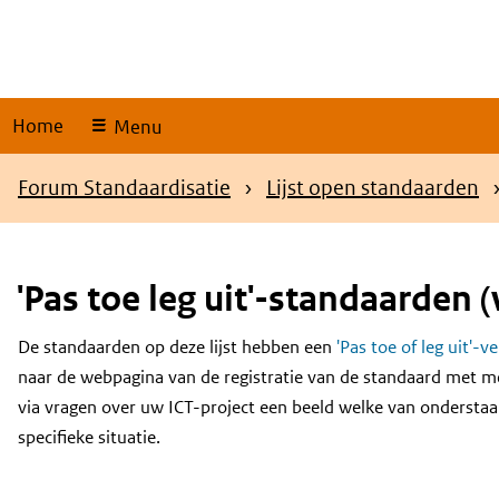
Skip
links
Home
Menu
Kruimelpad
Forum Standaardisatie
Lijst open standaarden
'Pas toe leg uit'-standaarden (
De standaarden op deze lijst hebben een
'Pas toe of leg uit'-v
Content
naar de webpagina van de registratie van de standaard met m
via vragen over uw ICT-project een beeld welke van onderstaa
specifieke situatie.