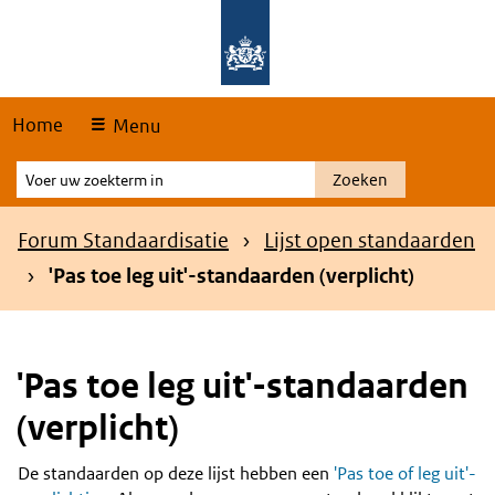
Skip
Overslaan en naar de hoofdnavigatie gaan
Overslaan en naar de inhoud gaan
links
Home
Menu
Voer
Zoeken
uw
zoekterm
Kruimelpad
Forum Standaardisatie
Lijst open standaarden
in
'Pas toe leg uit'-standaarden (verplicht)
'Pas toe leg uit'-standaarden
(verplicht)
De standaarden op deze lijst hebben een
'Pas toe of leg uit'-