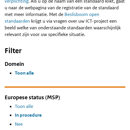
Content
verplichting
. Als u op de naam van een standaard klikt, gaat
u naar de webpagina van de registratie van de standaard
met meer informatie. Met de
Beslisboom open
standaarden
krijgt u via vragen over uw ICT-project een
beeld welke van onderstaande standaarden waarschijnlijk
relevant zijn voor uw specifieke situatie.
Filter
Domein
Toon alle
Europese status (MSP)
Toon alle
In procedure
Nee