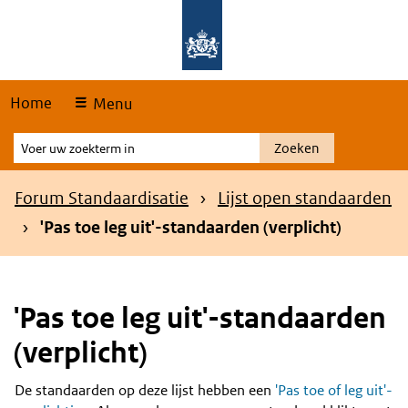
Skip
Overslaan en naar de hoofdnavigatie gaan
Overslaan en naar de inhoud gaan
links
Home
Menu
Voer
Zoeken
uw
zoekterm
Kruimelpad
Forum Standaardisatie
Lijst open standaarden
in
'Pas toe leg uit'-standaarden (verplicht)
'Pas toe leg uit'-standaarden
(verplicht)
De standaarden op deze lijst hebben een
'Pas toe of leg uit'-