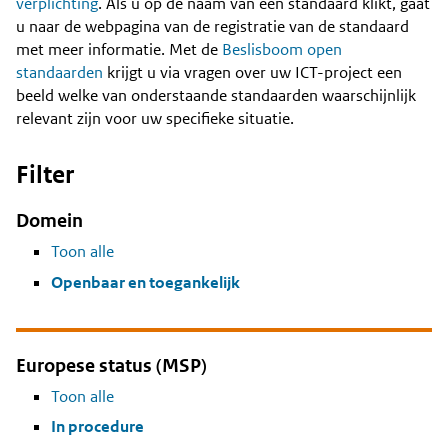
Content
verplichting
. Als u op de naam van een standaard klikt, gaat
u naar de webpagina van de registratie van de standaard
met meer informatie. Met de
Beslisboom open
standaarden
krijgt u via vragen over uw ICT-project een
beeld welke van onderstaande standaarden waarschijnlijk
relevant zijn voor uw specifieke situatie.
Filter
Domein
Toon alle
Openbaar en toegankelijk
Europese status (MSP)
Toon alle
In procedure