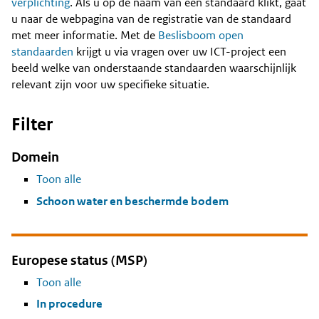
Content
verplichting
. Als u op de naam van een standaard klikt, gaat
u naar de webpagina van de registratie van de standaard
met meer informatie. Met de
Beslisboom open
standaarden
krijgt u via vragen over uw ICT-project een
beeld welke van onderstaande standaarden waarschijnlijk
relevant zijn voor uw specifieke situatie.
Filter
Domein
Toon alle
Schoon water en beschermde bodem
Europese status (MSP)
Toon alle
In procedure