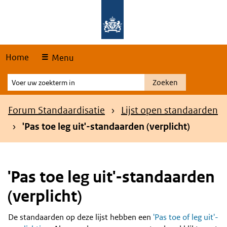
Skip
Overslaan en naar de hoofdnavigatie gaan
Overslaan en naar de inhoud gaan
links
Home
Menu
Voer
Zoeken
uw
zoekterm
Kruimelpad
Forum Standaardisatie
Lijst open standaarden
in
'Pas toe leg uit'-standaarden (verplicht)
'Pas toe leg uit'-standaarden
(verplicht)
De standaarden op deze lijst hebben een
'Pas toe of leg uit'-