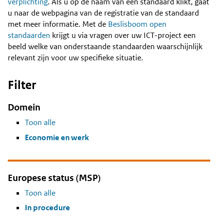
Content
verplichting
. Als u op de naam van een standaard klikt, gaat
u naar de webpagina van de registratie van de standaard
met meer informatie. Met de
Beslisboom open
standaarden
krijgt u via vragen over uw ICT-project een
beeld welke van onderstaande standaarden waarschijnlijk
relevant zijn voor uw specifieke situatie.
Filter
Domein
Toon alle
Economie en werk
Europese status (MSP)
Toon alle
In procedure