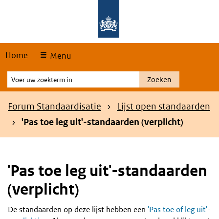
Skip
Overslaan en naar de hoofdnavigatie gaan
Overslaan en naar de inhoud gaan
links
Home
Menu
Voer
Zoeken
uw
zoekterm
Kruimelpad
Forum Standaardisatie
Lijst open standaarden
in
'Pas toe leg uit'-standaarden (verplicht)
'Pas toe leg uit'-standaarden
(verplicht)
De standaarden op deze lijst hebben een
'Pas toe of leg uit'-