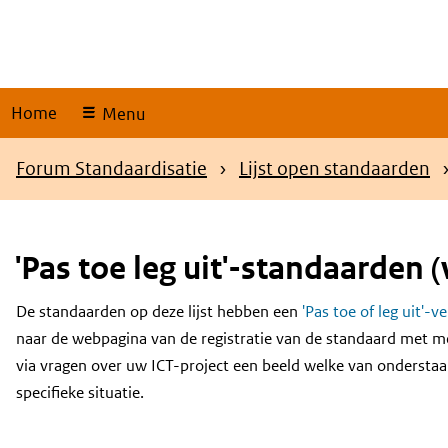
Skip
links
Home
Menu
Kruimelpad
Forum Standaardisatie
Lijst open standaarden
'Pas toe leg uit'-standaarden (
De standaarden op deze lijst hebben een
'Pas toe of leg uit'-v
Content
naar de webpagina van de registratie van de standaard met m
via vragen over uw ICT-project een beeld welke van onderstaa
specifieke situatie.