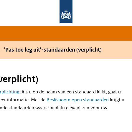
Overslaan en naar de hoofdnavigatie gaan
Overslaan en naar de inhoud gaan
'Pas toe leg uit'-standaarden (verplicht)
verplicht)
erplichting
. Als u op de naam van een standaard klikt, gaat u
eer informatie. Met de
Beslisboom open standaarden
krijgt u
nde standaarden waarschijnlijk relevant zijn voor uw