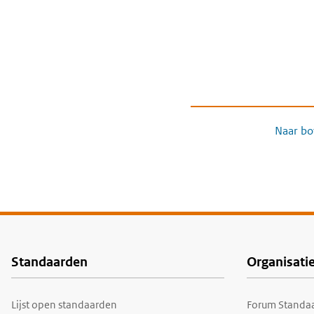
Naar bo
Standaarden
Organisati
Voet
Lijst open standaarden
Forum Standaa