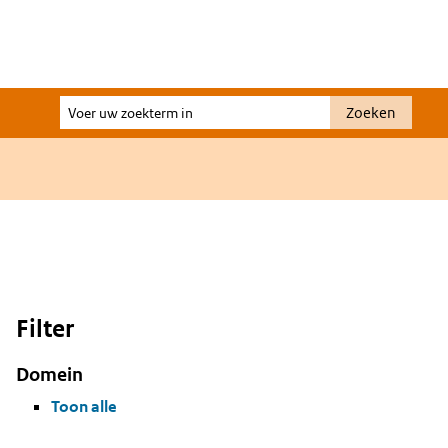
Voer
Zoeken
uw
zoekterm
in
Filter
Domein
Toon alle