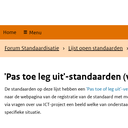
Skip
links
Home
Menu
Kruimelpad
Forum Standaardisatie
Lijst open standaarden
'Pas toe leg uit'-standaarden (
De standaarden op deze lijst hebben een
'Pas toe of leg uit'-v
Content
naar de webpagina van de registratie van de standaard met m
via vragen over uw ICT-project een beeld welke van onderstaa
specifieke situatie.