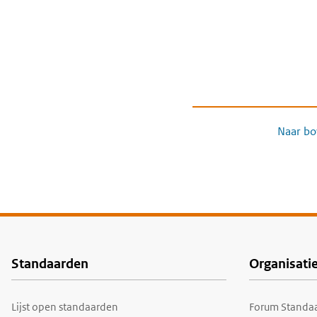
Naar bo
Standaarden
Organisati
Voet
Lijst open standaarden
Forum Standaa