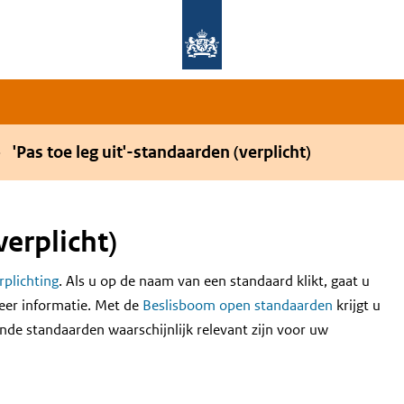
Overslaan en naar de hoofdnavigatie gaan
Overslaan en naar de inhoud gaan
'Pas toe leg uit'-standaarden (verplicht)
verplicht)
erplichting
. Als u op de naam van een standaard klikt, gaat u
eer informatie. Met de
Beslisboom open standaarden
krijgt u
nde standaarden waarschijnlijk relevant zijn voor uw