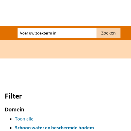
Voer
Zoeken
uw
zoekterm
in
Filter
Domein
Toon alle
Schoon water en beschermde bodem