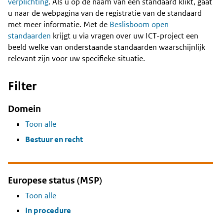
Content
verplichting
. Als u op de naam van een standaard klikt, gaat
u naar de webpagina van de registratie van de standaard
met meer informatie. Met de
Beslisboom open
standaarden
krijgt u via vragen over uw ICT-project een
beeld welke van onderstaande standaarden waarschijnlijk
relevant zijn voor uw specifieke situatie.
Filter
Domein
Toon alle
Bestuur en recht
Europese status (MSP)
Toon alle
In procedure