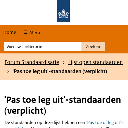
Skip
Overslaan en naar de hoofdnavigatie gaan
Overslaan en naar de inhoud gaan
links
Home
Menu
Voer
Zoeken
uw
zoekterm
Kruimelpad
Forum Standaardisatie
Lijst open standaarden
in
'Pas toe leg uit'-standaarden (verplicht)
'Pas toe leg uit'-standaarden
(verplicht)
De standaarden op deze lijst hebben een
'Pas toe of leg uit'-