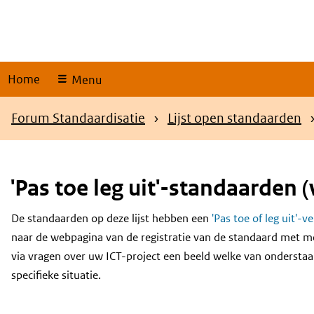
Skip
links
Home
Menu
Kruimelpad
Forum Standaardisatie
Lijst open standaarden
'Pas toe leg uit'-standaarden (
De standaarden op deze lijst hebben een
'Pas toe of leg uit'-v
Content
naar de webpagina van de registratie van de standaard met m
via vragen over uw ICT-project een beeld welke van onderstaa
specifieke situatie.