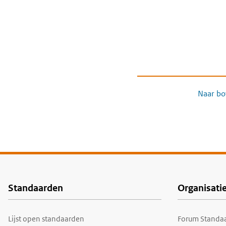
Naar bo
Standaarden
Organisati
Voet
Lijst open standaarden
Forum Standaa