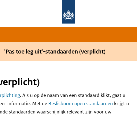
Overslaan en naar de hoofdnavigatie gaan
Overslaan en naar de inhoud gaan
'Pas toe leg uit'-standaarden (verplicht)
verplicht)
erplichting
. Als u op de naam van een standaard klikt, gaat u
eer informatie. Met de
Beslisboom open standaarden
krijgt u
nde standaarden waarschijnlijk relevant zijn voor uw