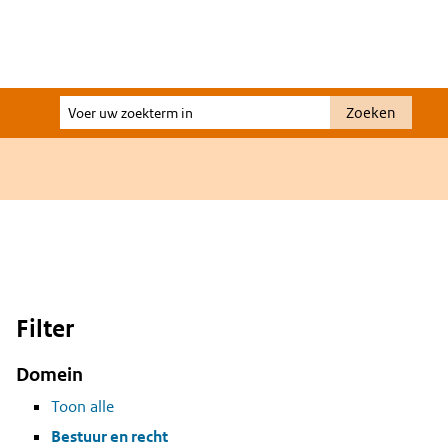
Voer
Zoeken
uw
zoekterm
in
Filter
Domein
Toon alle
Bestuur en recht