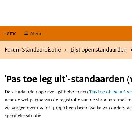
Skip
links
Home
Menu
Kruimelpad
Forum Standaardisatie
Lijst open standaarden
'Pas toe leg uit'-standaarden (
De standaarden op deze lijst hebben een
'Pas toe of leg uit'-v
Content
naar de webpagina van de registratie van de standaard met m
via vragen over uw ICT-project een beeld welke van onderstaa
specifieke situatie.