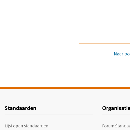
Naar bo
Standaarden
Organisati
Voet
Lijst open standaarden
Forum Standaa