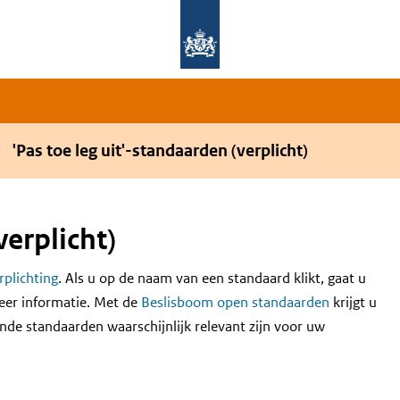
Overslaan en naar de hoofdnavigatie gaan
Overslaan en naar de inhoud gaan
'Pas toe leg uit'-standaarden (verplicht)
verplicht)
erplichting
. Als u op de naam van een standaard klikt, gaat u
eer informatie. Met de
Beslisboom open standaarden
krijgt u
nde standaarden waarschijnlijk relevant zijn voor uw