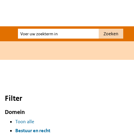
Voer
Zoeken
uw
zoekterm
in
Filter
Domein
Toon alle
Bestuur en recht