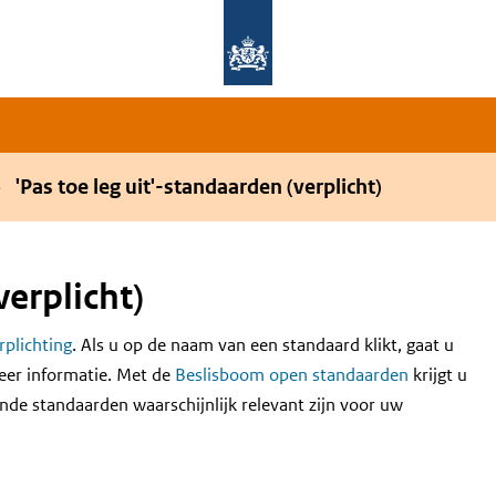
Overslaan en naar de hoofdnavigatie gaan
Overslaan en naar de inhoud gaan
'Pas toe leg uit'-standaarden (verplicht)
verplicht)
erplichting
. Als u op de naam van een standaard klikt, gaat u
eer informatie. Met de
Beslisboom open standaarden
krijgt u
nde standaarden waarschijnlijk relevant zijn voor uw