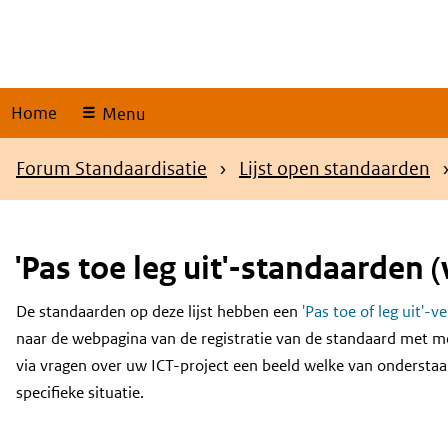
Skip
links
Home
Menu
Kruimelpad
Forum Standaardisatie
Lijst open standaarden
'Pas toe leg uit'-standaarden (
De standaarden op deze lijst hebben een
'Pas toe of leg uit'-v
Content
naar de webpagina van de registratie van de standaard met m
via vragen over uw ICT-project een beeld welke van onderstaa
specifieke situatie.