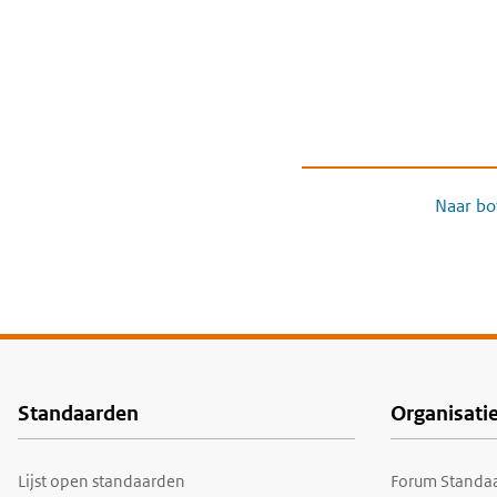
Naar bo
Standaarden
Organisati
Voet
Lijst open standaarden
Forum Standaa