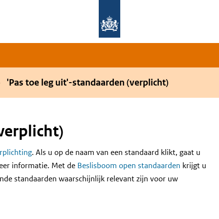
Overslaan en naar de hoofdnavigatie gaan
Overslaan en naar de inhoud gaan
'Pas toe leg uit'-standaarden (verplicht)
verplicht)
erplichting
. Als u op de naam van een standaard klikt, gaat u
eer informatie. Met de
Beslisboom open standaarden
krijgt u
nde standaarden waarschijnlijk relevant zijn voor uw