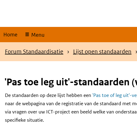
Skip
links
Home
Menu
Kruimelpad
Forum Standaardisatie
Lijst open standaarden
'Pas toe leg uit'-standaarden (
De standaarden op deze lijst hebben een
'Pas toe of leg uit'-v
Content
naar de webpagina van de registratie van de standaard met m
via vragen over uw ICT-project een beeld welke van onderstaa
specifieke situatie.