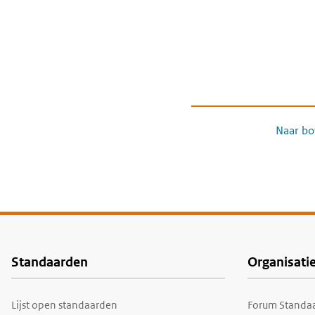
Naar bo
Standaarden
Organisati
Voet
Lijst open standaarden
Forum Standaa