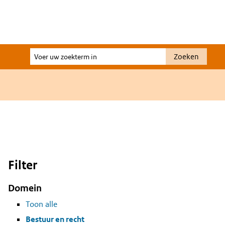
Voer
Zoeken
uw
zoekterm
in
Filter
Domein
Toon alle
Bestuur en recht