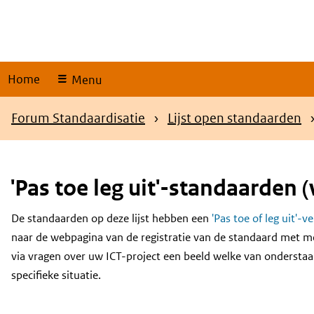
Skip
links
Home
Menu
Kruimelpad
Forum Standaardisatie
Lijst open standaarden
'Pas toe leg uit'-standaarden (
De standaarden op deze lijst hebben een
'Pas toe of leg uit'-v
Content
naar de webpagina van de registratie van de standaard met m
via vragen over uw ICT-project een beeld welke van onderstaa
specifieke situatie.