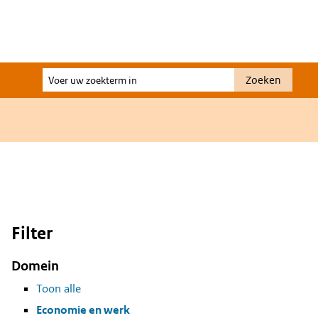
Voer
Zoeken
uw
zoekterm
in
Filter
Domein
Toon alle
Economie en werk