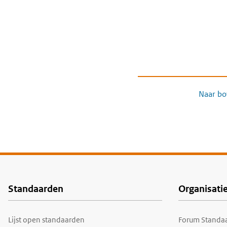
Naar bo
Standaarden
Organisati
Voet
Lijst open standaarden
Forum Standaa