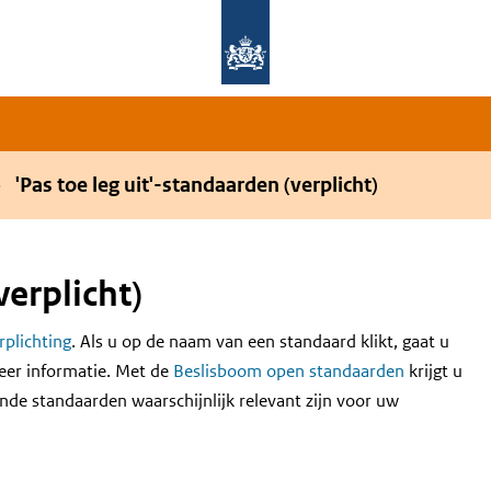
Overslaan en naar de hoofdnavigatie gaan
Overslaan en naar de inhoud gaan
'Pas toe leg uit'-standaarden (verplicht)
verplicht)
erplichting
. Als u op de naam van een standaard klikt, gaat u
eer informatie. Met de
Beslisboom open standaarden
krijgt u
nde standaarden waarschijnlijk relevant zijn voor uw