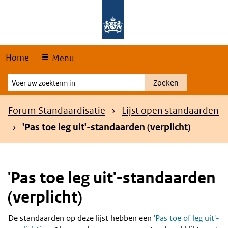
Skip
Overslaan en naar de hoofdnavigatie gaan
Overslaan en naar de inhoud gaan
links
Home
Menu
Voer
Zoeken
uw
zoekterm
Kruimelpad
Forum Standaardisatie
Lijst open standaarden
in
'Pas toe leg uit'-standaarden (verplicht)
'Pas toe leg uit'-standaarden
(verplicht)
De standaarden op deze lijst hebben een
'Pas toe of leg uit'-