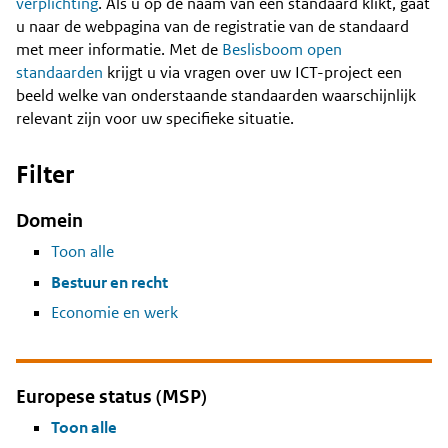
Content
verplichting
. Als u op de naam van een standaard klikt, gaat
u naar de webpagina van de registratie van de standaard
met meer informatie. Met de
Beslisboom open
standaarden
krijgt u via vragen over uw ICT-project een
beeld welke van onderstaande standaarden waarschijnlijk
relevant zijn voor uw specifieke situatie.
Filter
Domein
Toon alle
Bestuur en recht
Economie en werk
Europese status (MSP)
Toon alle