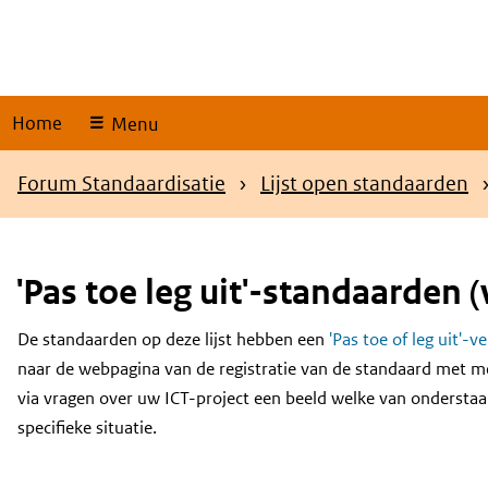
Skip
links
Home
Menu
Kruimelpad
Forum Standaardisatie
Lijst open standaarden
'Pas toe leg uit'-standaarden (
De standaarden op deze lijst hebben een
'Pas toe of leg uit'-v
Content
naar de webpagina van de registratie van de standaard met m
via vragen over uw ICT-project een beeld welke van onderstaa
specifieke situatie.