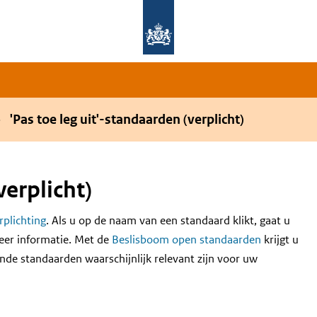
Overslaan en naar de hoofdnavigatie gaan
Overslaan en naar de inhoud gaan
'Pas toe leg uit'-standaarden (verplicht)
verplicht)
erplichting
. Als u op de naam van een standaard klikt, gaat u
eer informatie. Met de
Beslisboom open standaarden
krijgt u
nde standaarden waarschijnlijk relevant zijn voor uw