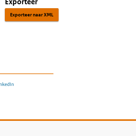
Exporteer
Exporteer naar XML
inkedIn