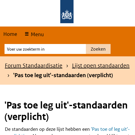
Skip
Overslaan en naar de hoofdnavigatie gaan
Overslaan en naar de inhoud gaan
links
Home
Menu
Voer
Zoeken
uw
zoekterm
Kruimelpad
Forum Standaardisatie
Lijst open standaarden
in
'Pas toe leg uit'-standaarden (verplicht)
'Pas toe leg uit'-standaarden
(verplicht)
De standaarden op deze lijst hebben een
'Pas toe of leg uit'-