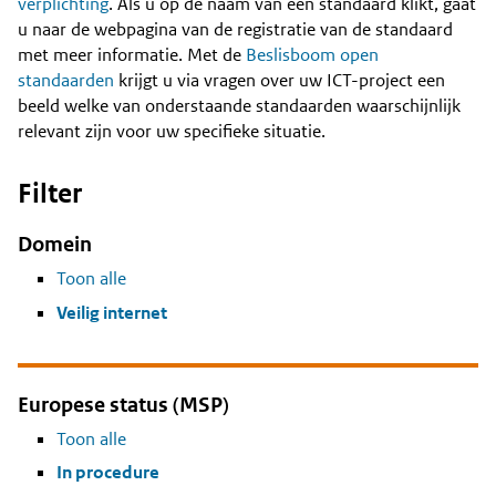
Content
verplichting
. Als u op de naam van een standaard klikt, gaat
u naar de webpagina van de registratie van de standaard
met meer informatie. Met de
Beslisboom open
standaarden
krijgt u via vragen over uw ICT-project een
beeld welke van onderstaande standaarden waarschijnlijk
relevant zijn voor uw specifieke situatie.
Filter
Domein
Toon alle
Veilig internet
Europese status (MSP)
Toon alle
In procedure