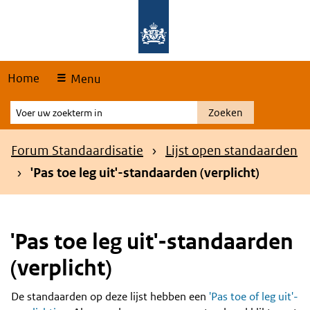
Skip
Overslaan en naar de hoofdnavigatie gaan
Overslaan en naar de inhoud gaan
links
Home
Menu
Voer
Zoeken
uw
zoekterm
Kruimelpad
Forum Standaardisatie
Lijst open standaarden
in
'Pas toe leg uit'-standaarden (verplicht)
'Pas toe leg uit'-standaarden
(verplicht)
De standaarden op deze lijst hebben een
'Pas toe of leg uit'-