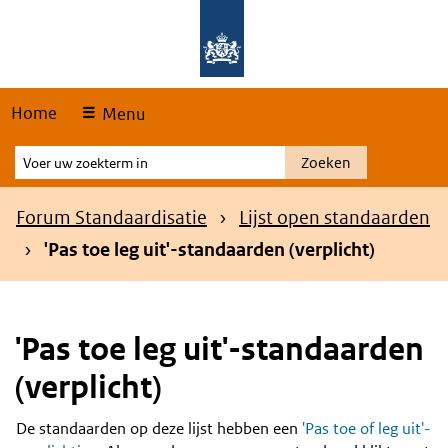
Skip
Overslaan en naar de hoofdnavigatie gaan
Overslaan en naar de inhoud gaan
links
Home
Menu
Voer
Zoeken
uw
zoekterm
Kruimelpad
Forum Standaardisatie
Lijst open standaarden
in
'Pas toe leg uit'-standaarden (verplicht)
'Pas toe leg uit'-standaarden
(verplicht)
De standaarden op deze lijst hebben een
'Pas toe of leg uit'-