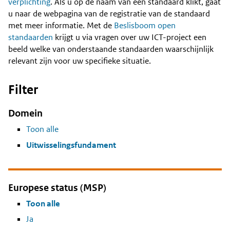
Content
verplichting
. Als u op de naam van een standaard klikt, gaat
u naar de webpagina van de registratie van de standaard
met meer informatie. Met de
Beslisboom open
standaarden
krijgt u via vragen over uw ICT-project een
beeld welke van onderstaande standaarden waarschijnlijk
relevant zijn voor uw specifieke situatie.
Filter
Domein
Toon alle
Uitwisselingsfundament
Europese status (MSP)
Toon alle
Ja