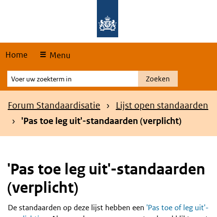
Skip
Overslaan en naar de hoofdnavigatie gaan
Overslaan en naar de inhoud gaan
links
Home
Menu
Voer
Zoeken
uw
zoekterm
Kruimelpad
Forum Standaardisatie
Lijst open standaarden
in
'Pas toe leg uit'-standaarden (verplicht)
'Pas toe leg uit'-standaarden
(verplicht)
De standaarden op deze lijst hebben een
'Pas toe of leg uit'-