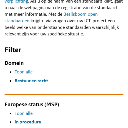
Content
verplichting
. Als u op de naam van een standaard klikt, gaat
u naar de webpagina van de registratie van de standaard
met meer informatie. Met de
Beslisboom open
standaarden
krijgt u via vragen over uw ICT-project een
beeld welke van onderstaande standaarden waarschijnlijk
relevant zijn voor uw specifieke situatie.
Filter
Domein
Toon alle
Bestuur en recht
Europese status (MSP)
Toon alle
In procedure