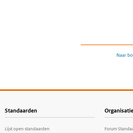
Naar bo
Standaarden
Organisati
Voet
Lijst open standaarden
Forum Standaa