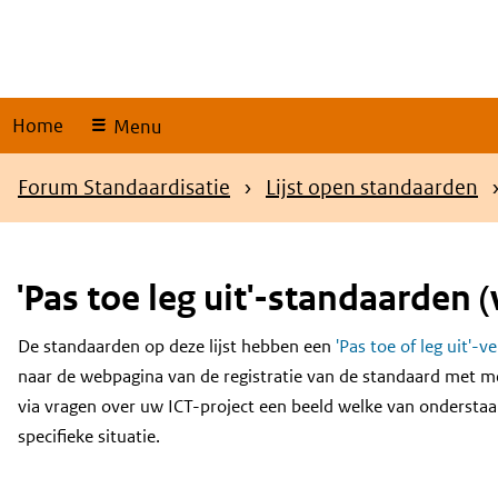
Skip
links
Home
Menu
Kruimelpad
Forum Standaardisatie
Lijst open standaarden
'Pas toe leg uit'-standaarden (
De standaarden op deze lijst hebben een
'Pas toe of leg uit'-v
Content
naar de webpagina van de registratie van de standaard met m
via vragen over uw ICT-project een beeld welke van onderstaa
specifieke situatie.