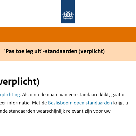
Overslaan en naar de hoofdnavigatie gaan
Overslaan en naar de inhoud gaan
'Pas toe leg uit'-standaarden (verplicht)
verplicht)
erplichting
. Als u op de naam van een standaard klikt, gaat u
eer informatie. Met de
Beslisboom open standaarden
krijgt u
nde standaarden waarschijnlijk relevant zijn voor uw