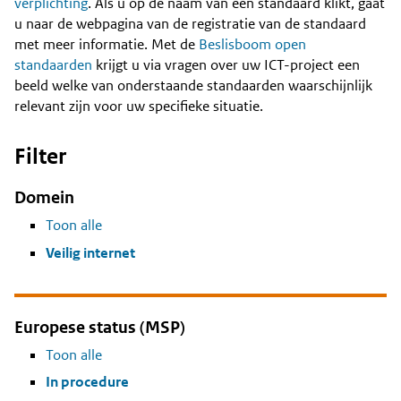
Content
verplichting
. Als u op de naam van een standaard klikt, gaat
u naar de webpagina van de registratie van de standaard
met meer informatie. Met de
Beslisboom open
standaarden
krijgt u via vragen over uw ICT-project een
beeld welke van onderstaande standaarden waarschijnlijk
relevant zijn voor uw specifieke situatie.
Filter
Domein
Toon alle
Veilig internet
Europese status (MSP)
Toon alle
In procedure