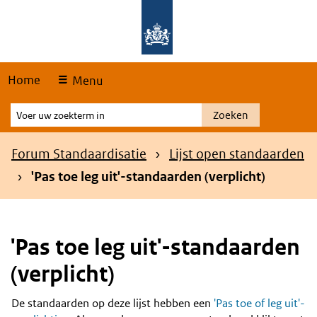
Skip
Overslaan en naar de hoofdnavigatie gaan
Overslaan en naar de inhoud gaan
links
Home
Menu
Voer
Zoeken
uw
zoekterm
Kruimelpad
Forum Standaardisatie
Lijst open standaarden
in
'Pas toe leg uit'-standaarden (verplicht)
'Pas toe leg uit'-standaarden
(verplicht)
De standaarden op deze lijst hebben een
'Pas toe of leg uit'-