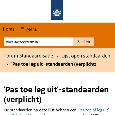
Skip
Overslaan en naar de hoofdnavigatie gaan
Overslaan en naar de inhoud gaan
links
Home
Menu
Voer
Zoeken
uw
zoekterm
Kruimelpad
Forum Standaardisatie
Lijst open standaarden
in
'Pas toe leg uit'-standaarden (verplicht)
'Pas toe leg uit'-standaarden
(verplicht)
De standaarden op deze lijst hebben een
'Pas toe of leg uit'-