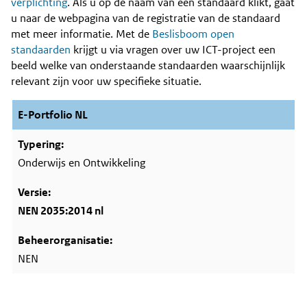
Content
verplichting
. Als u op de naam van een standaard klikt, gaat
u naar de webpagina van de registratie van de standaard
met meer informatie. Met de
Beslisboom open
standaarden
krijgt u via vragen over uw ICT-project een
beeld welke van onderstaande standaarden waarschijnlijk
relevant zijn voor uw specifieke situatie.
E-Portfolio NL
Onderwijs en Ontwikkeling
NEN 2035:2014 nl
NEN