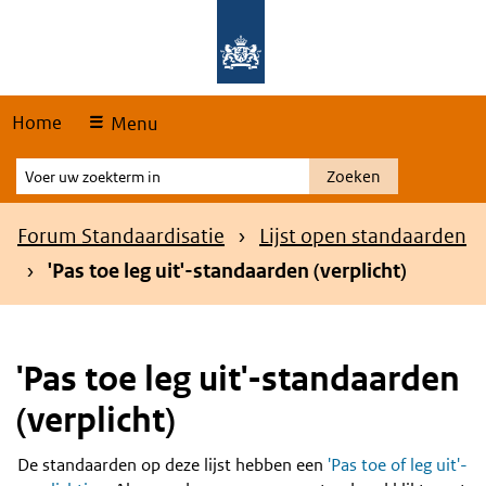
Skip
Overslaan en naar de hoofdnavigatie gaan
Overslaan en naar de inhoud gaan
links
Home
Menu
Voer
Zoeken
uw
zoekterm
Kruimelpad
Forum Standaardisatie
Lijst open standaarden
in
'Pas toe leg uit'-standaarden (verplicht)
'Pas toe leg uit'-standaarden
(verplicht)
De standaarden op deze lijst hebben een
'Pas toe of leg uit'-