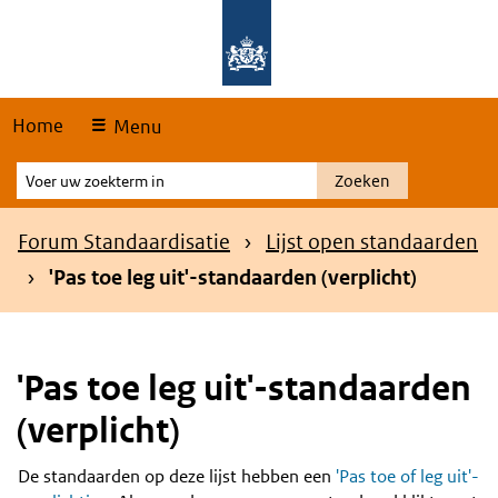
Skip
Overslaan en naar de hoofdnavigatie gaan
Overslaan en naar de inhoud gaan
links
Home
Menu
Voer
Zoeken
uw
zoekterm
Kruimelpad
Forum Standaardisatie
Lijst open standaarden
in
'Pas toe leg uit'-standaarden (verplicht)
'Pas toe leg uit'-standaarden
(verplicht)
De standaarden op deze lijst hebben een
'Pas toe of leg uit'-