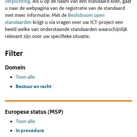
Content
verplichting
. Als u op de naam van een standaard klikt, gaat
u naar de webpagina van de registratie van de standaard
met meer informatie. Met de
Beslisboom open
standaarden
krijgt u via vragen over uw ICT-project een
beeld welke van onderstaande standaarden waarschijnlijk
relevant zijn voor uw specifieke situatie.
Filter
Domein
Toon alle
Bestuur en recht
Europese status (MSP)
Toon alle
In procedure