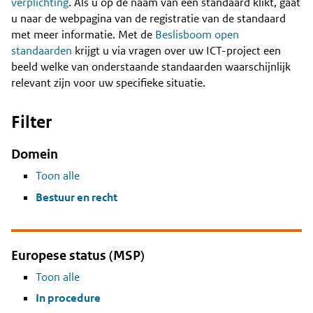
Content
verplichting
. Als u op de naam van een standaard klikt, gaat
u naar de webpagina van de registratie van de standaard
met meer informatie. Met de
Beslisboom open
standaarden
krijgt u via vragen over uw ICT-project een
beeld welke van onderstaande standaarden waarschijnlijk
relevant zijn voor uw specifieke situatie.
Filter
Domein
Toon alle
Bestuur en recht
Europese status (MSP)
Toon alle
In procedure