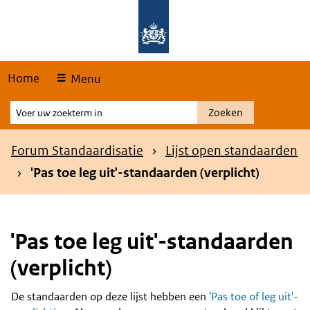
Skip
Overslaan en naar de hoofdnavigatie gaan
Overslaan en naar de inhoud gaan
links
Home
Menu
Voer
Zoeken
uw
zoekterm
Kruimelpad
Forum Standaardisatie
Lijst open standaarden
in
'Pas toe leg uit'-standaarden (verplicht)
'Pas toe leg uit'-standaarden
(verplicht)
De standaarden op deze lijst hebben een
'Pas toe of leg uit'-