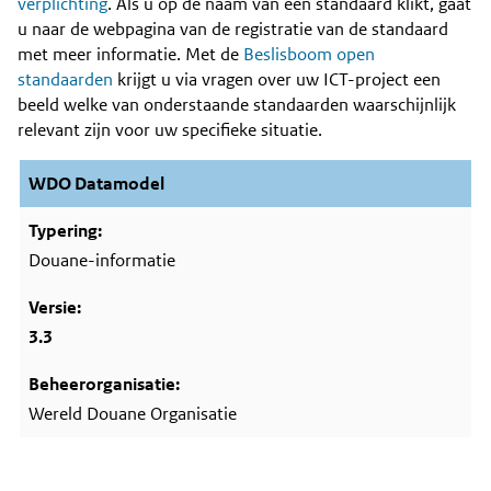
Content
verplichting
. Als u op de naam van een standaard klikt, gaat
u naar de webpagina van de registratie van de standaard
met meer informatie. Met de
Beslisboom open
standaarden
krijgt u via vragen over uw ICT-project een
beeld welke van onderstaande standaarden waarschijnlijk
relevant zijn voor uw specifieke situatie.
WDO Datamodel
Douane-informatie
3.3
Wereld Douane Organisatie