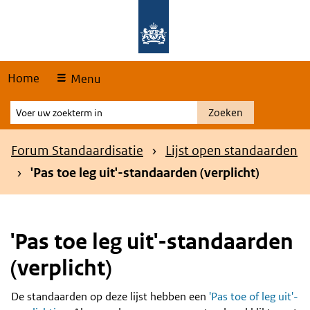
Skip
Overslaan en naar de hoofdnavigatie gaan
Overslaan en naar de inhoud gaan
links
Home
Menu
Voer
Zoeken
uw
zoekterm
Kruimelpad
Forum Standaardisatie
Lijst open standaarden
in
'Pas toe leg uit'-standaarden (verplicht)
'Pas toe leg uit'-standaarden
(verplicht)
De standaarden op deze lijst hebben een
'Pas toe of leg uit'-