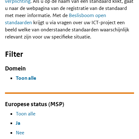
Content
verplichting
. Als u op de naam van een standaard klikt, gaat
u naar de webpagina van de registratie van de standaard
met meer informatie. Met de
Beslisboom open
standaarden
krijgt u via vragen over uw ICT-project een
beeld welke van onderstaande standaarden waarschijnlijk
relevant zijn voor uw specifieke situatie.
Filter
Domein
Toon alle
Europese status (MSP)
Toon alle
Ja
Nee