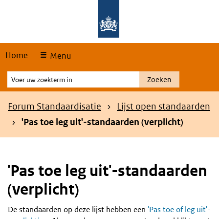
Skip
Overslaan en naar de hoofdnavigatie gaan
Overslaan en naar de inhoud gaan
links
Home
Menu
Voer
Zoeken
uw
zoekterm
Kruimelpad
Forum Standaardisatie
Lijst open standaarden
in
'Pas toe leg uit'-standaarden (verplicht)
'Pas toe leg uit'-standaarden
(verplicht)
De standaarden op deze lijst hebben een
'Pas toe of leg uit'-