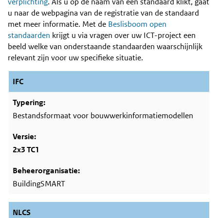
Content
verplichting
. Als u op de naam van een standaard klikt, gaat
u naar de webpagina van de registratie van de standaard
met meer informatie. Met de
Beslisboom open
standaarden
krijgt u via vragen over uw ICT-project een
beeld welke van onderstaande standaarden waarschijnlijk
relevant zijn voor uw specifieke situatie.
IFC
Bestandsformaat voor bouwwerkinformatiemodellen
2x3 TC1
BuildingSMART
NLCS