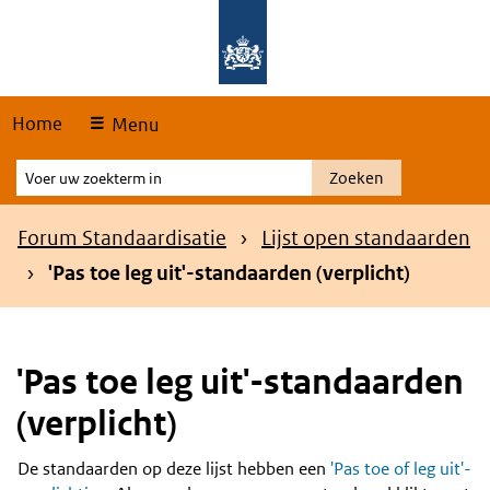
Skip
Overslaan en naar de hoofdnavigatie gaan
Overslaan en naar de inhoud gaan
links
Home
Menu
Voer
Zoeken
uw
zoekterm
Kruimelpad
Forum Standaardisatie
Lijst open standaarden
in
'Pas toe leg uit'-standaarden (verplicht)
'Pas toe leg uit'-standaarden
(verplicht)
De standaarden op deze lijst hebben een
'Pas toe of leg uit'-