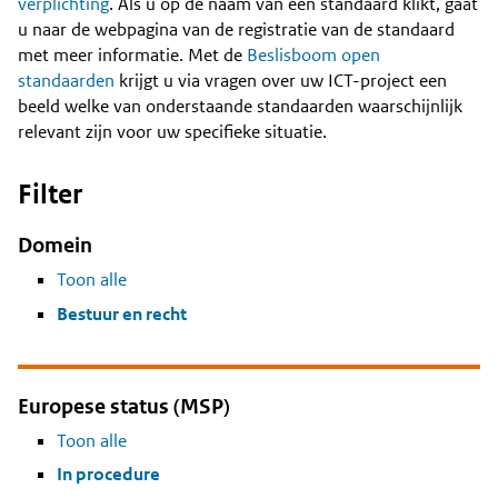
Content
verplichting
. Als u op de naam van een standaard klikt, gaat
u naar de webpagina van de registratie van de standaard
met meer informatie. Met de
Beslisboom open
standaarden
krijgt u via vragen over uw ICT-project een
beeld welke van onderstaande standaarden waarschijnlijk
relevant zijn voor uw specifieke situatie.
Filter
Domein
Toon alle
Bestuur en recht
Europese status (MSP)
Toon alle
In procedure