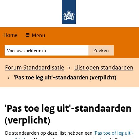
Skip
Overslaan en naar de hoofdnavigatie gaan
Overslaan en naar de inhoud gaan
links
Home
Menu
Voer
Zoeken
uw
zoekterm
Kruimelpad
Forum Standaardisatie
Lijst open standaarden
in
'Pas toe leg uit'-standaarden (verplicht)
'Pas toe leg uit'-standaarden
(verplicht)
De standaarden op deze lijst hebben een
'Pas toe of leg uit'-