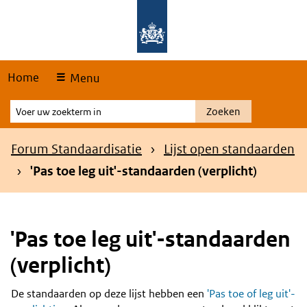
Skip
Overslaan en naar de hoofdnavigatie gaan
Overslaan en naar de inhoud gaan
links
Home
Menu
Voer
Zoeken
uw
zoekterm
Kruimelpad
Forum Standaardisatie
Lijst open standaarden
in
'Pas toe leg uit'-standaarden (verplicht)
'Pas toe leg uit'-standaarden
(verplicht)
De standaarden op deze lijst hebben een
'Pas toe of leg uit'-