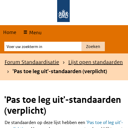
Skip
Overslaan en naar de hoofdnavigatie gaan
Overslaan en naar de inhoud gaan
links
Home
Menu
Voer
Zoeken
uw
zoekterm
Kruimelpad
Forum Standaardisatie
Lijst open standaarden
in
'Pas toe leg uit'-standaarden (verplicht)
'Pas toe leg uit'-standaarden
(verplicht)
De standaarden op deze lijst hebben een
'Pas toe of leg uit'-