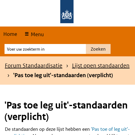
Skip
Overslaan en naar de hoofdnavigatie gaan
Overslaan en naar de inhoud gaan
links
Home
Menu
Voer
Zoeken
uw
zoekterm
Kruimelpad
Forum Standaardisatie
Lijst open standaarden
in
'Pas toe leg uit'-standaarden (verplicht)
'Pas toe leg uit'-standaarden
(verplicht)
De standaarden op deze lijst hebben een
'Pas toe of leg uit'-