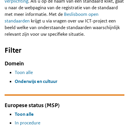
Content
verplichting
. Als u op de naam van een standaard klikt, gaat
u naar de webpagina van de registratie van de standaard
met meer informatie. Met de
Beslisboom open
standaarden
krijgt u via vragen over uw ICT-project een
beeld welke van onderstaande standaarden waarschijnlijk
relevant zijn voor uw specifieke situatie.
Filter
Domein
Toon alle
Onderwijs en cultuur
Europese status (MSP)
Toon alle
In procedure