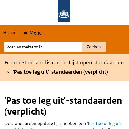
Skip
Overslaan en naar de hoofdnavigatie gaan
Overslaan en naar de inhoud gaan
links
Home
Menu
Voer
Zoeken
uw
zoekterm
Kruimelpad
Forum Standaardisatie
Lijst open standaarden
in
'Pas toe leg uit'-standaarden (verplicht)
'Pas toe leg uit'-standaarden
(verplicht)
De standaarden op deze lijst hebben een
'Pas toe of leg uit'-