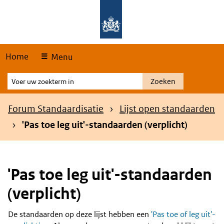
Skip
Overslaan en naar de hoofdnavigatie gaan
Overslaan en naar de inhoud gaan
links
Home
Menu
Voer
Zoeken
uw
zoekterm
Kruimelpad
Forum Standaardisatie
Lijst open standaarden
in
'Pas toe leg uit'-standaarden (verplicht)
'Pas toe leg uit'-standaarden
(verplicht)
De standaarden op deze lijst hebben een
'Pas toe of leg uit'-