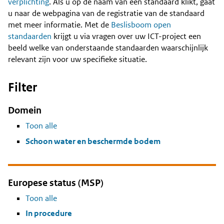
Content
verplichting
. Als u op de naam van een standaard klikt, gaat
u naar de webpagina van de registratie van de standaard
met meer informatie. Met de
Beslisboom open
standaarden
krijgt u via vragen over uw ICT-project een
beeld welke van onderstaande standaarden waarschijnlijk
relevant zijn voor uw specifieke situatie.
Filter
Domein
Toon alle
Schoon water en beschermde bodem
Europese status (MSP)
Toon alle
In procedure