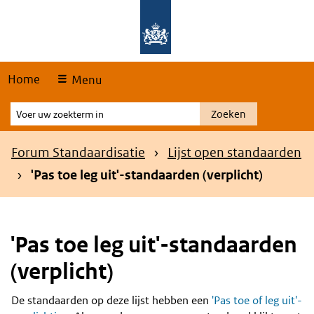
Skip
Overslaan en naar de hoofdnavigatie gaan
Overslaan en naar de inhoud gaan
links
Home
Menu
Voer
Zoeken
uw
zoekterm
Kruimelpad
Forum Standaardisatie
Lijst open standaarden
in
'Pas toe leg uit'-standaarden (verplicht)
'Pas toe leg uit'-standaarden
(verplicht)
De standaarden op deze lijst hebben een
'Pas toe of leg uit'-