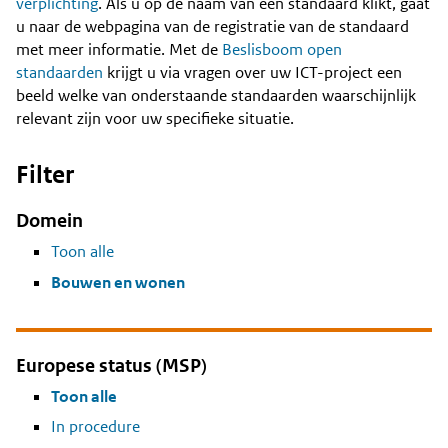
Content
verplichting
. Als u op de naam van een standaard klikt, gaat
u naar de webpagina van de registratie van de standaard
met meer informatie. Met de
Beslisboom open
standaarden
krijgt u via vragen over uw ICT-project een
beeld welke van onderstaande standaarden waarschijnlijk
relevant zijn voor uw specifieke situatie.
Filter
Domein
Toon alle
Bouwen en wonen
Europese status (MSP)
Toon alle
In procedure